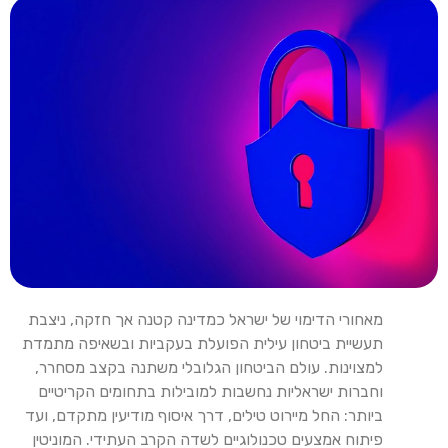
מאחורי הדימוי של ישראל כמדינה קטנה אך חזקה, ניצבת
תעשיית ביטחון עילית הפועלת בעקביות ובשאיפה מתמדת
למצוינות. עולם הביטחון הגלובלי משתנה בקצב מסחרר,
וחברות ישראליות נחשבות למובילות בתחומים הקריטיים
ביותר: החל מיירוט טילים, דרך איסוף מודיעין מתקדם, ועד
פיתוח אמצעים טכנולוגיים לשדה הקרב העתידי. המוניטין