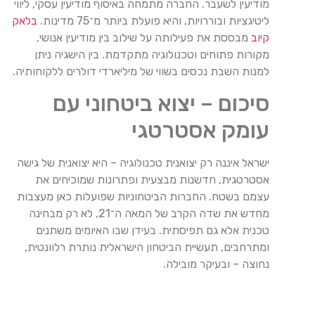
מודיעין לשעבר. החברה מתמחה באיסוף מודיעין עסקי, ליווי
ליטיגציות ובוררויות, והיא פועלת ביותר מ־75 מדינות.
בלאק
קיוב
מבססת את פעילותה על שילוב בין מודיעין אנושי,
מקורות פתוחים וטכנולוגיה מתקדמת. בין הישגיה ניתן
למנות השבת נכסים בשווי של מיליארדי דולרים ללקוחותיה.
סיכום – יצוא ביטחוני עם
עומק אסטרטגי
ישראל איננה רק יצואנית טכנולוגיה – היא יצואנית של גישה
אסטרטגית, חדשנות מבצעית ופתרונות שמוכיחים את
עצמם בשטח. החברות הביטחוניות שפועלות כאן מעצבות
מחדש את שדה הקרב של המאה ה־21, לא רק מבחינה
טכנית אלא גם תפיסתית. בעידן שבו האיומים משתנים
ומתרחבים, תעשיית הביטחון הישראלית נותרת רלוונטית,
נחוצה – ובעיקר מובילה.