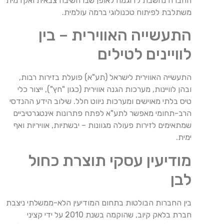
החברה נחשבת לדוגמה לאופן שבו חשיבה צבאית ואקדמית
משתלבת לפיתוח טכנולוגי ברמה עולמית.
התעשייה האווירית – בין
לוויינים לטילים
התעשייה האווירית לישראל (תע"א) פועלת בזירות רבות,
ובהן לוויינות, מערכות הגנה אווירית (כגון "חץ"), ייצור כלי
טיס בלתי מאוישים ומערכות ניווט חלל. שילוב הידע ההנדסי
הרב-תחומי מאפשר לתע"א לפתח פתרונות אינטגרטיביים
שמתאימים לזירות פעולה מגוונות – יבשתיות, אוויריות ואף
ימית.
מודיעין עסקי תוצרת כחול
לבן
בין החברות הבולטות בתחום המודיעין הלא-ממשלתי ניצבת
חברת בלאק קיוב, שהוקמה בשנת 2010 על ידי קציני